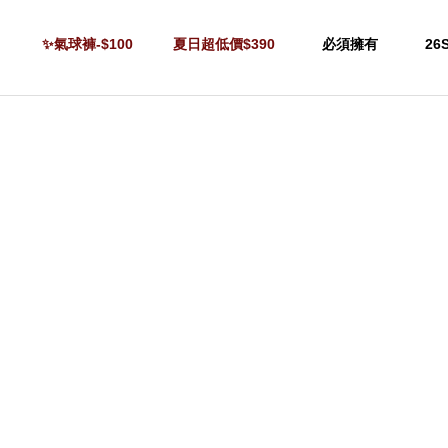
✨氣球褲-$100
夏日超低價$390
必須擁有
26