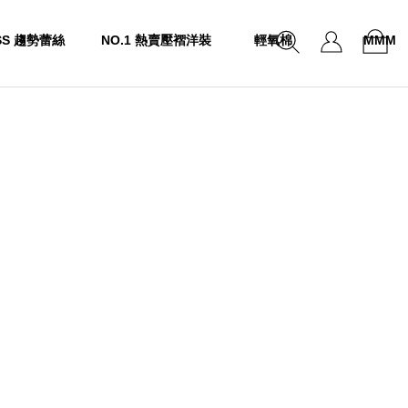
SS 趨勢蕾絲
NO.1 熱賣壓褶洋裝
輕氧棉
MMM