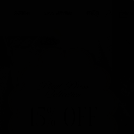
必須擁有
26SS 趨勢蕾絲
輕氧棉
MMM
0