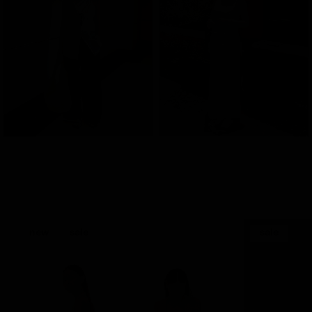
new
sale
sale