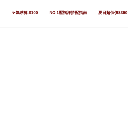
✨氣球褲-$100
NO.1壓褶洋搭配指南
夏日超低價$390