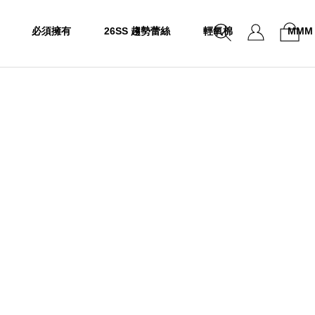
必須擁有
26SS 趨勢蕾絲
輕氧棉
MMM