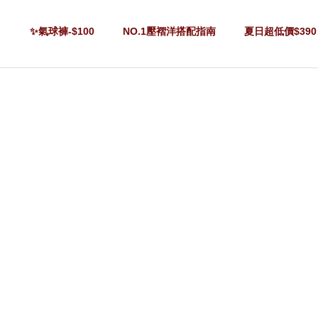
✨氣球褲-$100
NO.1壓褶洋搭配指南
夏日超低價$390