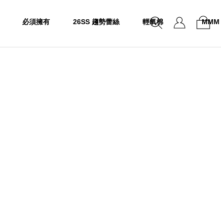
必須擁有
26SS 趨勢蕾絲
輕氧棉
MMM