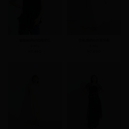
皺皺細網紗綁繩背心
空氣感網紗外罩洋裝
S
M
L
S
M
L
NT.490
NT.690