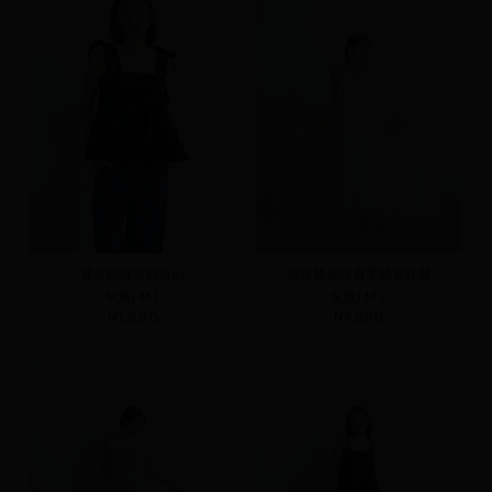
寬肩綁繩蛋糕背心
美背雙層輕盈柔紗長洋裝
S(預)
M
L
S(預)
M
L
NT.690
NT.890