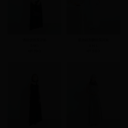
透紗拼接長洋裝
柔光緞面翻領長洋裝
S
M
L
S
M
L
NT.790
NT.990