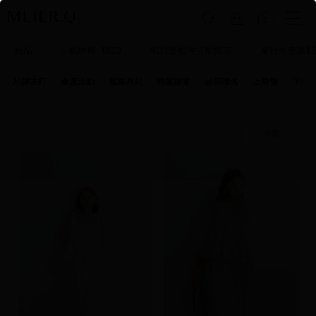
0
新品
✨氣球褲-$100
NO.1壓褶洋搭配指南
夏日超低價$3
品牌主打
優惠活動
風格系列
時髦提案
品牌聯名
上身類
下身
排序