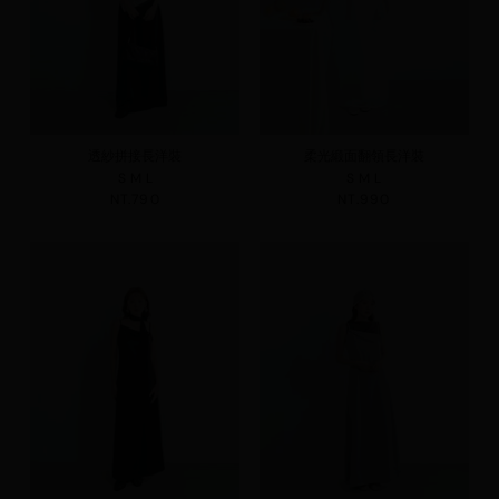
透紗拼接長洋裝
柔光緞面翻領長洋裝
S
M
L
S
M
L
NT.790
NT.990