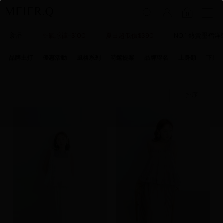
0
新品
✨氣球褲-$100
夏日超低價$390
NO.1 熱賣壓褶洋
品牌主打
優惠活動
風格系列
時髦提案
品牌聯名
上身類
下身
排序