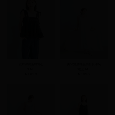
寬肩綁繩蛋糕背心
美背雙層輕盈柔紗長洋裝
S
M
L
S(預)
M
L
NT.690
NT.890