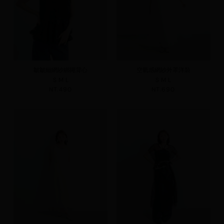
皺皺細網紗綁繩背心
空氣感網紗外罩洋裝
S
M
L
S
M
L
NT.490
NT.690