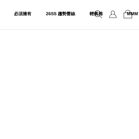
必須擁有
26SS 趨勢蕾絲
輕氧棉
MMM