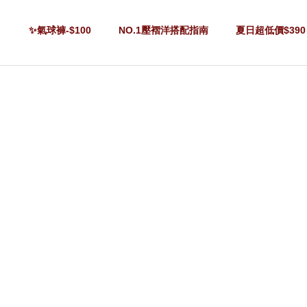
✨氣球褲-$100
NO.1壓褶洋搭配指南
夏日超低價$390