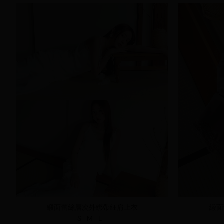
緞面蕾絲層次外綁帶細肩上衣
緞面
S
M
L