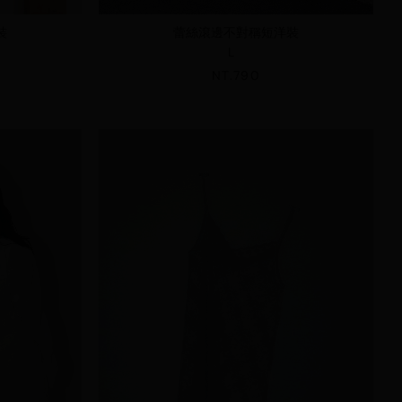
裝
蕾絲滾邊不對稱短洋裝
L
NT.790