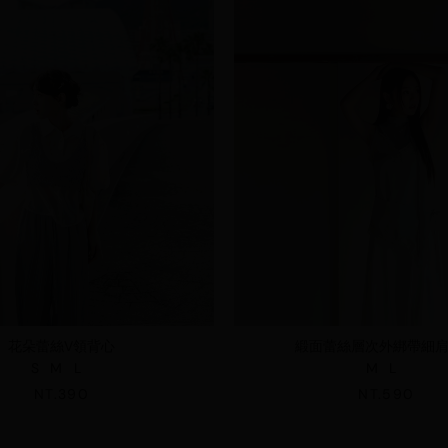
花朵蕾絲V領背心
緞面蕾絲層次外綁帶細
S
M
L
M
L
NT.390
NT.590