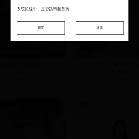
系統忙線中，是否跳轉至首頁
系統忙線中，是否跳轉至首頁
系統忙線中，是否跳轉至首頁
確定
確定
確定
取消
取消
取消
天絲柔軟蕾絲蛋糕裙
透肌感蕾絲馬甲背
S
M
L
S(預)
M(預)
L
NT.990
NT.490
new