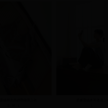
蕾絲層次外綁帶細肩上衣
柔膚蕾絲木耳捲邊上
S
M
L
L