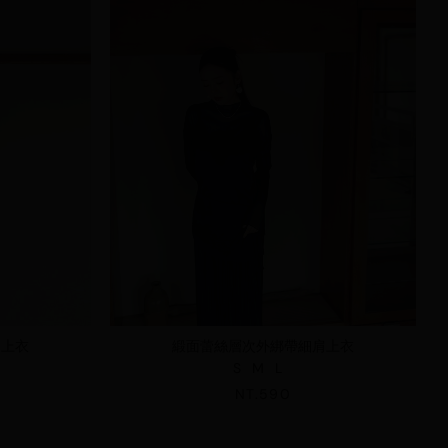
肩上衣
緞面蕾絲層次外綁帶細肩上衣
S
M
L
NT.590