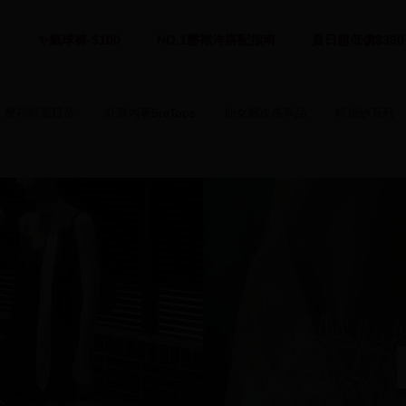
✨氣球褲-$100
NO.1壓褶洋搭配指南
夏日超低價$390
壓褶輕盈日常
舒適內著BraTops
仙女層次感單品
輕婚紗系列