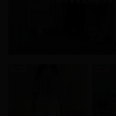
new
new