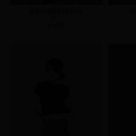
微透小荷葉邊蕾絲長袖上衣
微
M
NT.590