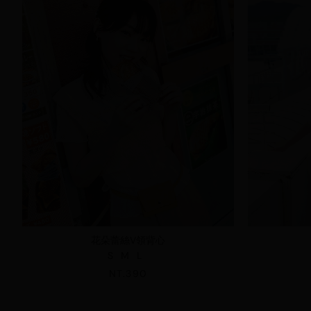
花朵蕾絲V領背心
S
M
L
NT.390