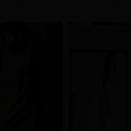
NT.590
NT.490