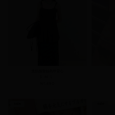
透肌感蕾絲馬甲背心
S
M
L
NT.490
sale
sale