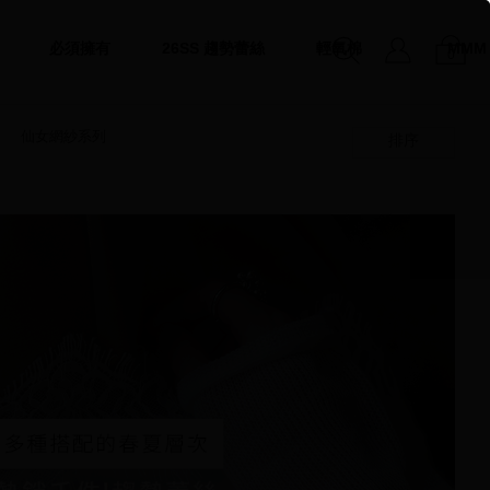
必須擁有
26SS 趨勢蕾絲
輕氧棉
MMM
0
仙女網紗系列
排序