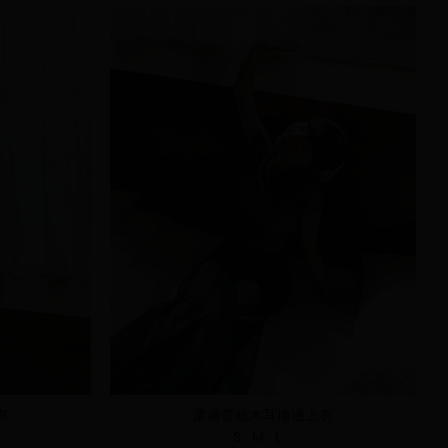
衣
柔膚蕾絲木耳捲邊上衣
S
M
L