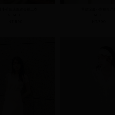
透小荷葉邊蕾絲長袖上衣
蕾絲滾邊不對稱短洋
S
M
L
M
L
NT.590
NT.790