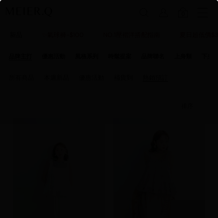
0
新品
✨氣球褲-$100
NO.1壓褶洋搭配指南
夏日超低價$3
品牌主打
優惠活動
風格系列
時髦提案
品牌聯名
上身類
下身
所有商品
本週新品
優惠活動
補貨到
熱銷預訂
排序