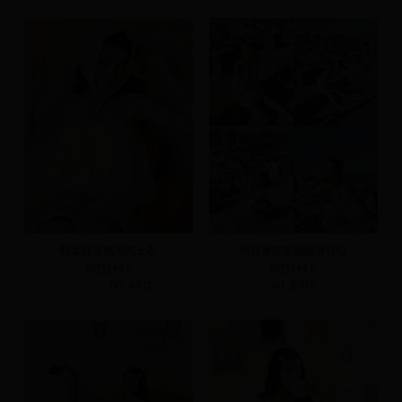
輕柔紋理感泡泡上衣
棉質簍空蕾絲細肩背心
S(預)
M
L
S(預)
M
L
NT.590
NT.490
NT.690