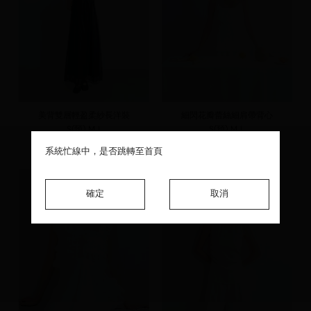
美背雙層輕盈柔紗長洋裝
細閃花瓣蕾絲細肩帶背心
S(預)
M
L
S(預)
M
L
NT.890
NT.690
系統忙線中，是否跳轉至首頁
系統忙線中，是否跳轉至首頁
系統忙線中，是否跳轉至首頁
確定
確定
確定
取消
取消
取消