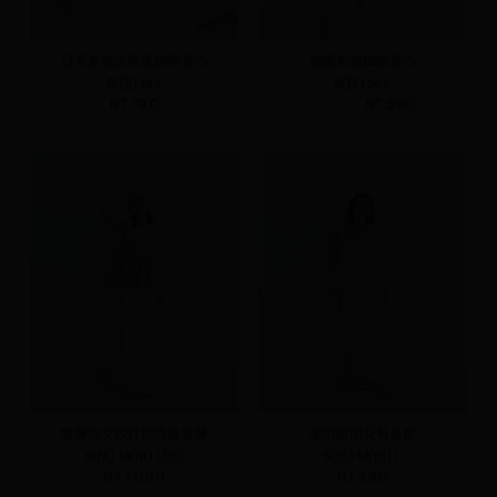
日系多層次荷葉綁帶背心
細壓褶側抽皺背心
S(預)
M
L
S(預)
M
L
NT.790
NT.490
NT.390
雙層仙女紗打褶西裝長褲
柔滑緞面花苞長裙
S(預)
M(預)
L(預)
S(預)
M(預)
L
NT.1,090
NT.890