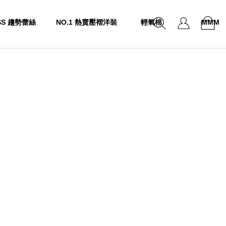
SS 趨勢蕾絲
NO.1 熱賣壓褶洋裝
輕氧棉
MMM