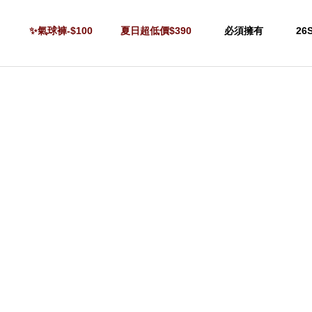
✨氣球褲-$100
夏日超低價$390
必須擁有
26