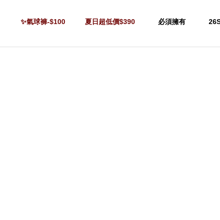
✨氣球褲-$100
夏日超低價$390
必須擁有
26