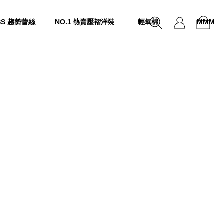
SS 趨勢蕾絲
NO.1 熱賣壓褶洋裝
輕氧棉
MMM