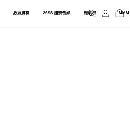
必須擁有
26SS 趨勢蕾絲
輕氧棉
MMM