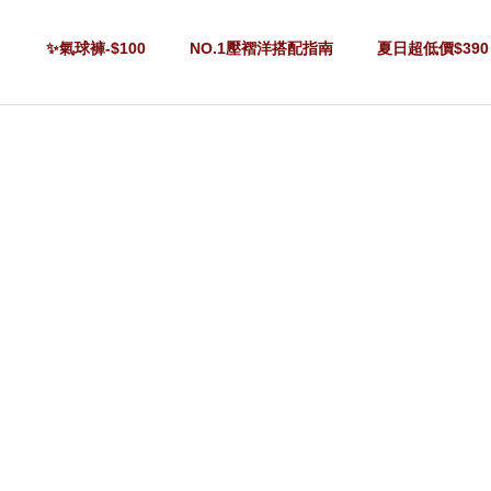
✨氣球褲-$100
NO.1壓褶洋搭配指南
夏日超低價$390