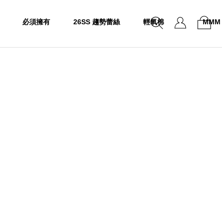
必須擁有
26SS 趨勢蕾絲
輕氧棉
MMM