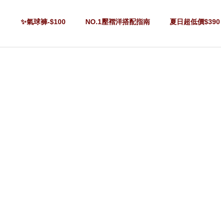
✨氣球褲-$100
NO.1壓褶洋搭配指南
夏日超低價$390