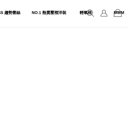
SS 趨勢蕾絲
NO.1 熱賣壓褶洋裝
輕氧棉
MMM