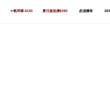
✨氣球褲-$100
夏日超低價$390
必須擁有
26