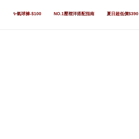
✨氣球褲-$100
NO.1壓褶洋搭配指南
夏日超低價$390