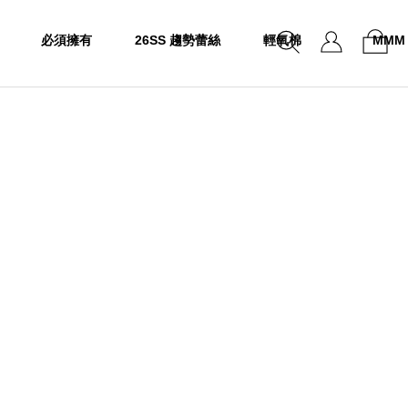
必須擁有
26SS 趨勢蕾絲
輕氧棉
MMM