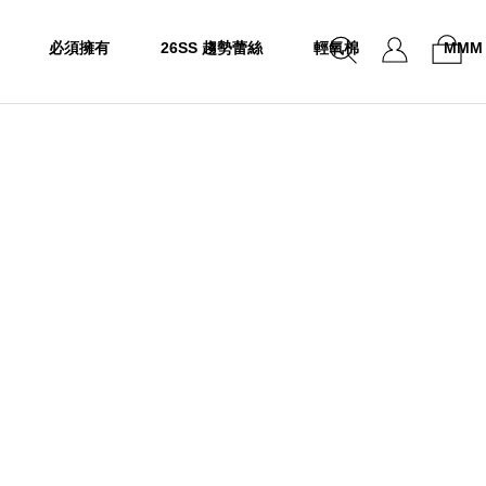
必須擁有
26SS 趨勢蕾絲
輕氧棉
MMM