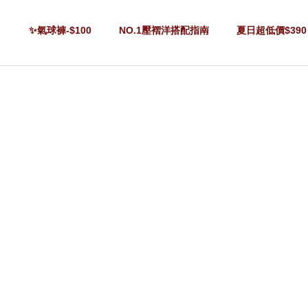
✨氣球褲-$100
NO.1壓褶洋搭配指南
夏日超低價$390