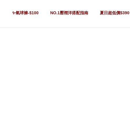
✨氣球褲-$100
NO.1壓褶洋搭配指南
夏日超低價$390