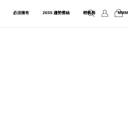
必須擁有
26SS 趨勢蕾絲
輕氧棉
MMM