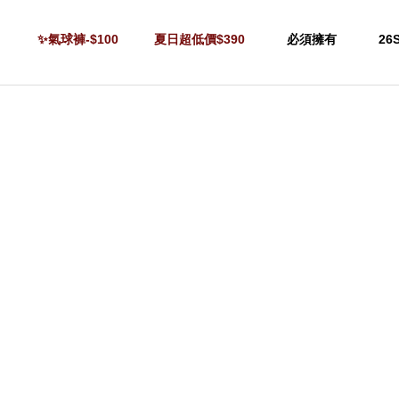
✨氣球褲-$100
夏日超低價$390
必須擁有
26