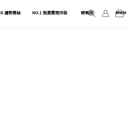
SS 趨勢蕾絲
NO.1 熱賣壓褶洋裝
輕氧棉
MMM