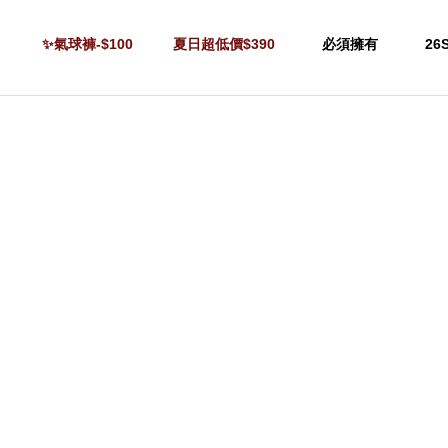
✨氣球褲-$100
夏日超低價$390
必須擁有
26