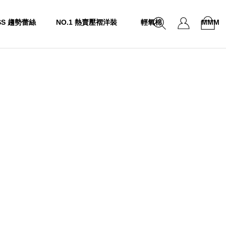
SS 趨勢蕾絲
NO.1 熱賣壓褶洋裝
輕氧棉
MMM