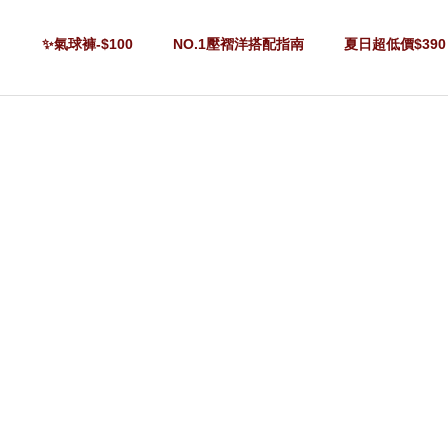
✨氣球褲-$100
NO.1壓褶洋搭配指南
夏日超低價$390