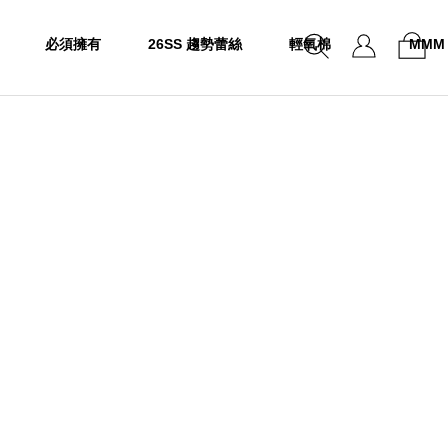
必須擁有
26SS 趨勢蕾絲
輕氧棉
MMM