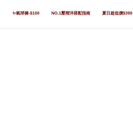
✨氣球褲-$100
NO.1壓褶洋搭配指南
夏日超低價$390