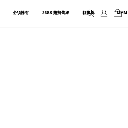
必須擁有
26SS 趨勢蕾絲
輕氧棉
MMM