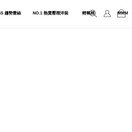
SS 趨勢蕾絲
NO.1 熱賣壓褶洋裝
輕氧棉
MMM