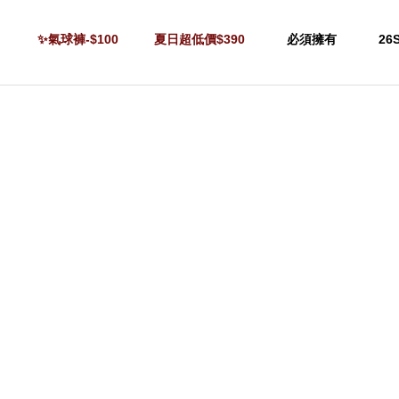
✨氣球褲-$100
夏日超低價$390
必須擁有
26