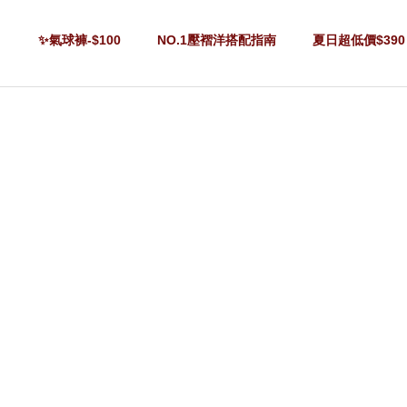
✨氣球褲-$100
NO.1壓褶洋搭配指南
夏日超低價$390