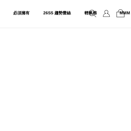
必須擁有
26SS 趨勢蕾絲
輕氧棉
MMM