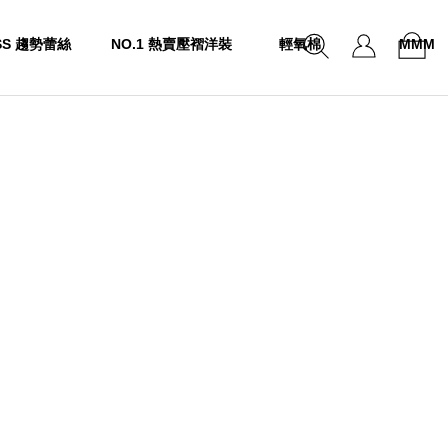
SS 趨勢蕾絲
NO.1 熱賣壓褶洋裝
輕氧棉
MMM