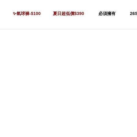
✨氣球褲-$100
夏日超低價$390
必須擁有
26