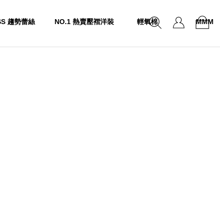
SS 趨勢蕾絲
NO.1 熱賣壓褶洋裝
輕氧棉
MMM