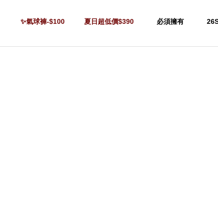
✨氣球褲-$100
夏日超低價$390
必須擁有
26