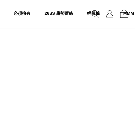
必須擁有
26SS 趨勢蕾絲
輕氧棉
MMM