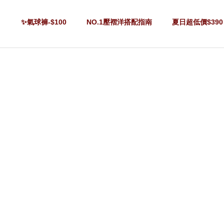
✨氣球褲-$100
NO.1壓褶洋搭配指南
夏日超低價$390