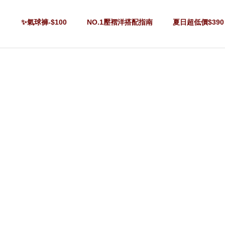
✨氣球褲-$100
NO.1壓褶洋搭配指南
夏日超低價$390