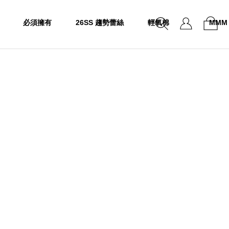
必須擁有
26SS 趨勢蕾絲
輕氧棉
MMM