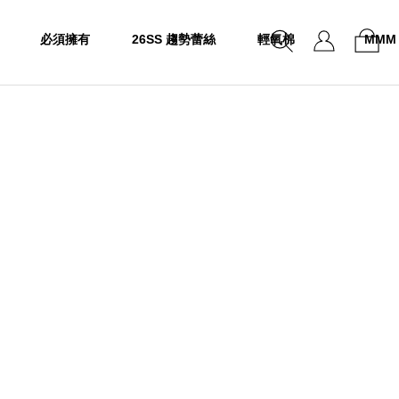
必須擁有
26SS 趨勢蕾絲
輕氧棉
MMM