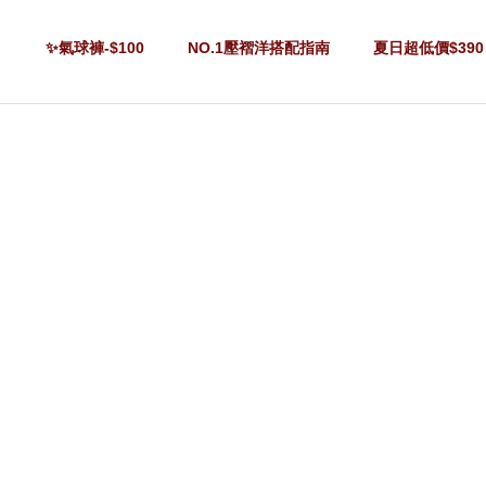
✨氣球褲-$100
NO.1壓褶洋搭配指南
夏日超低價$390