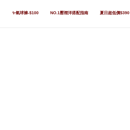
✨氣球褲-$100
NO.1壓褶洋搭配指南
夏日超低價$390