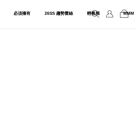
必須擁有
26SS 趨勢蕾絲
輕氧棉
MMM