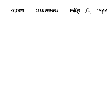
必須擁有
26SS 趨勢蕾絲
輕氧棉
MMM