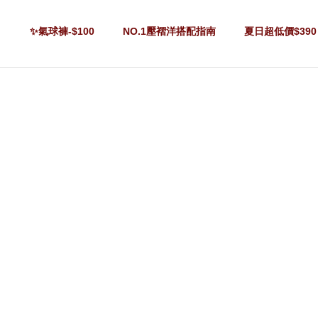
✨氣球褲-$100
NO.1壓褶洋搭配指南
夏日超低價$390