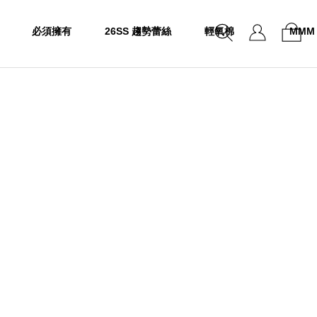
必須擁有
26SS 趨勢蕾絲
輕氧棉
MMM