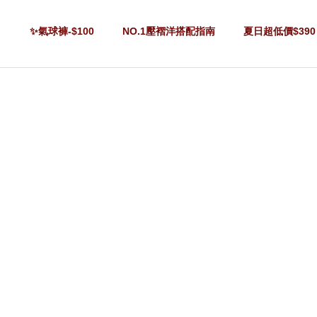
✨氣球褲-$100
NO.1壓褶洋搭配指南
夏日超低價$390