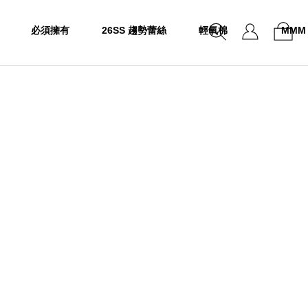
必須擁有
26SS 趨勢蕾絲
輕氧棉
MMM