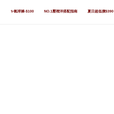
✨氣球褲-$100
NO.1壓褶洋搭配指南
夏日超低價$390