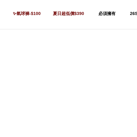
✨氣球褲-$100
夏日超低價$390
必須擁有
26