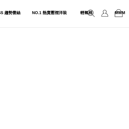
SS 趨勢蕾絲
NO.1 熱賣壓褶洋裝
輕氧棉
MMM