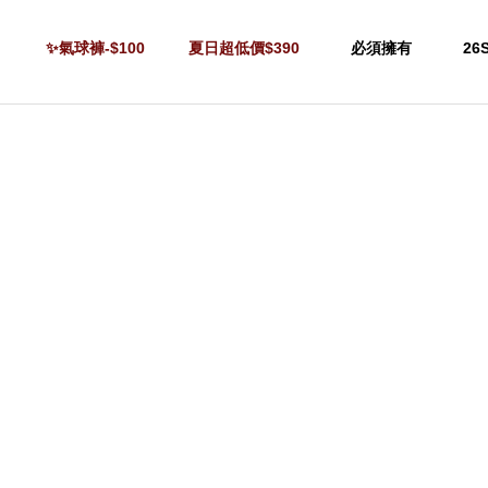
✨氣球褲-$100
夏日超低價$390
必須擁有
26