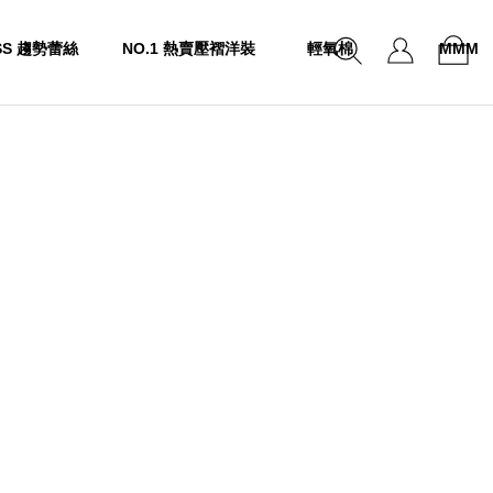
SS 趨勢蕾絲
NO.1 熱賣壓褶洋裝
輕氧棉
MMM