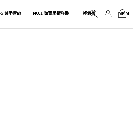
SS 趨勢蕾絲
NO.1 熱賣壓褶洋裝
輕氧棉
MMM