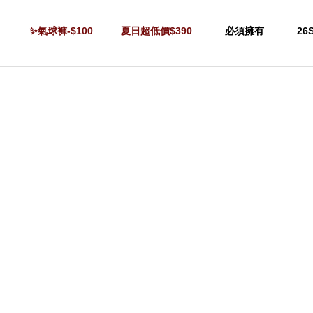
✨氣球褲-$100
夏日超低價$390
必須擁有
26