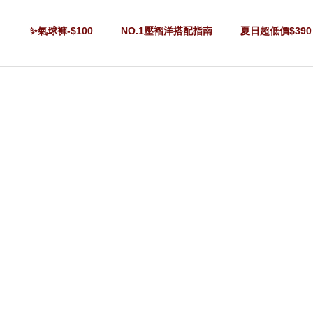
✨氣球褲-$100
NO.1壓褶洋搭配指南
夏日超低價$390