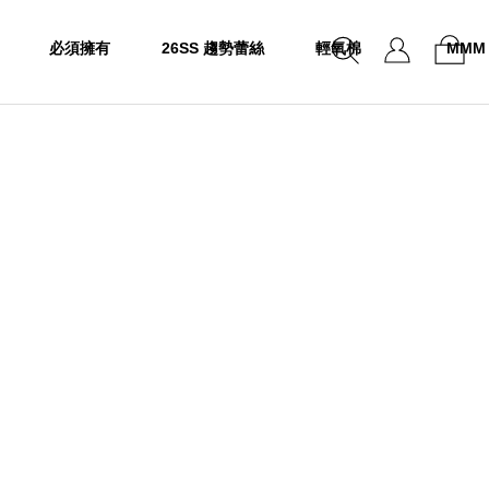
必須擁有
26SS 趨勢蕾絲
輕氧棉
MMM