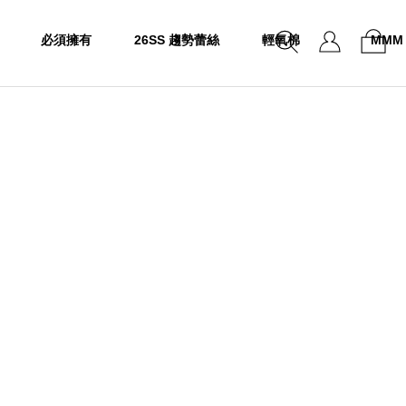
必須擁有
26SS 趨勢蕾絲
輕氧棉
MMM