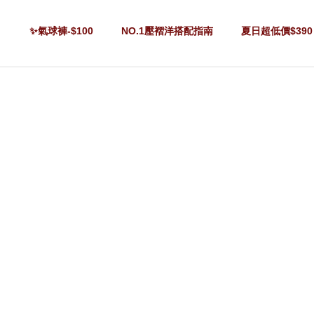
✨氣球褲-$100
NO.1壓褶洋搭配指南
夏日超低價$390