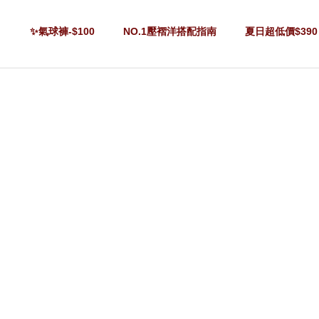
✨氣球褲-$100
NO.1壓褶洋搭配指南
夏日超低價$390