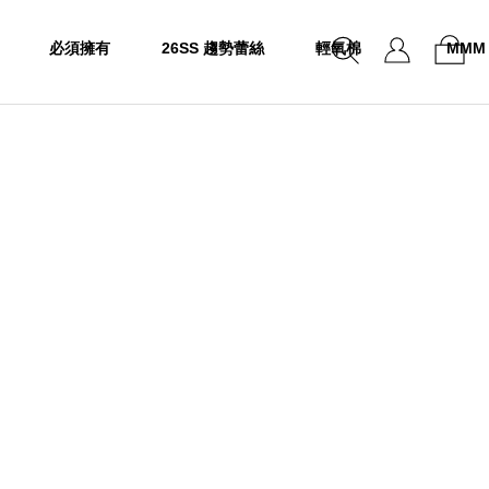
必須擁有
26SS 趨勢蕾絲
輕氧棉
MMM