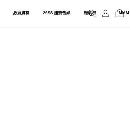
必須擁有
26SS 趨勢蕾絲
輕氧棉
MMM