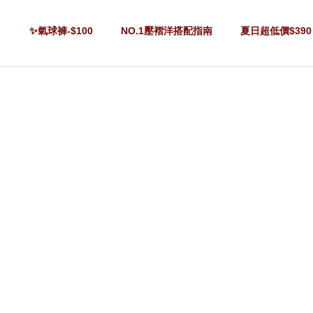
✨氣球褲-$100
NO.1壓褶洋搭配指南
夏日超低價$390