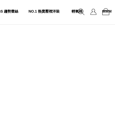
SS 趨勢蕾絲
NO.1 熱賣壓褶洋裝
輕氧棉
MMM