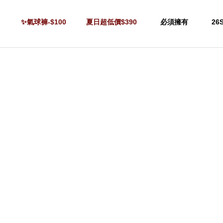
✨氣球褲-$100
夏日超低價$390
必須擁有
26