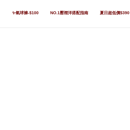
✨氣球褲-$100
NO.1壓褶洋搭配指南
夏日超低價$390