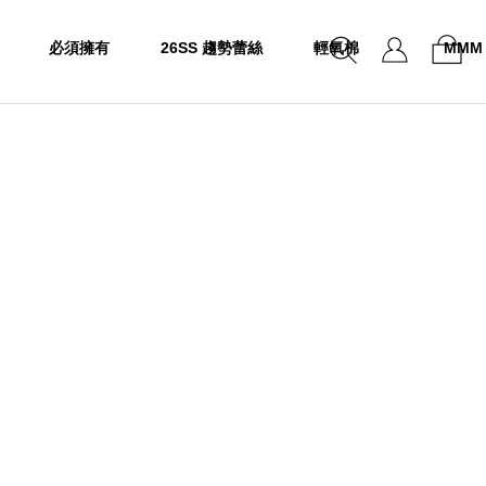
必須擁有
26SS 趨勢蕾絲
輕氧棉
MMM