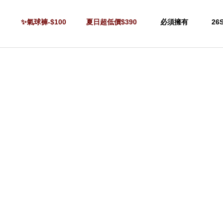
✨氣球褲-$100
夏日超低價$390
必須擁有
26