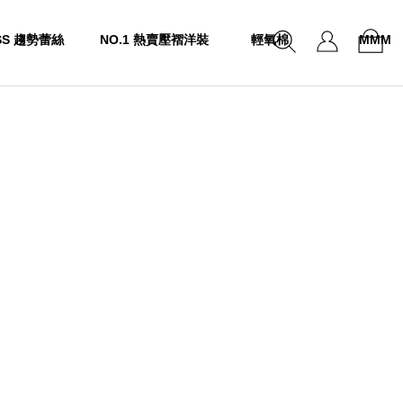
SS 趨勢蕾絲
NO.1 熱賣壓褶洋裝
輕氧棉
MMM