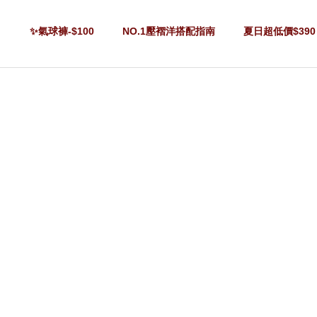
✨氣球褲-$100
NO.1壓褶洋搭配指南
夏日超低價$390