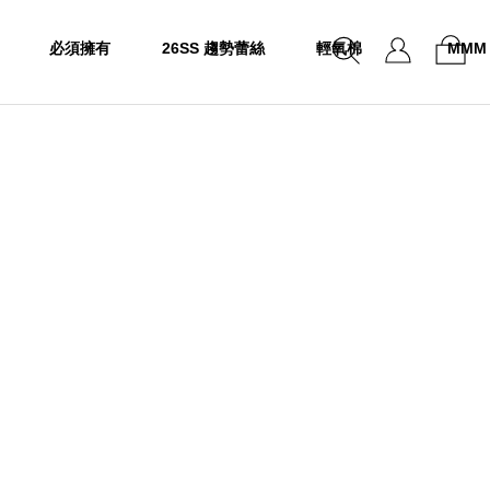
必須擁有
26SS 趨勢蕾絲
輕氧棉
MMM