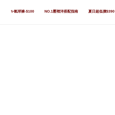
✨氣球褲-$100
NO.1壓褶洋搭配指南
夏日超低價$390