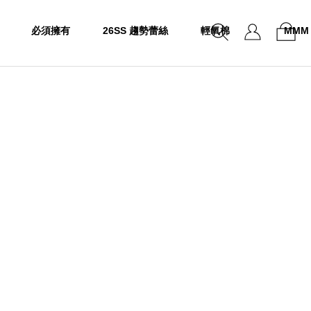
必須擁有
26SS 趨勢蕾絲
輕氧棉
MMM