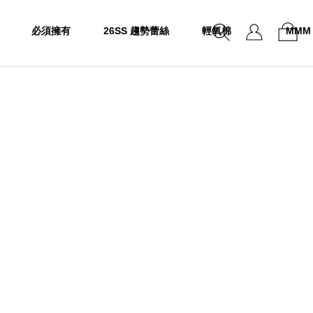
必須擁有
26SS 趨勢蕾絲
輕氧棉
MMM