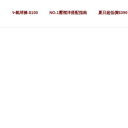
✨氣球褲-$100
NO.1壓褶洋搭配指南
夏日超低價$390