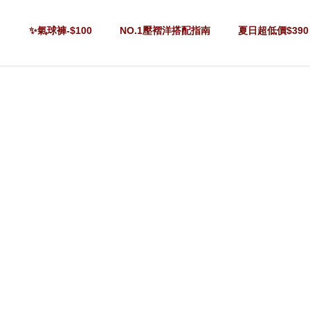
✨氣球褲-$100
NO.1壓褶洋搭配指南
夏日超低價$390