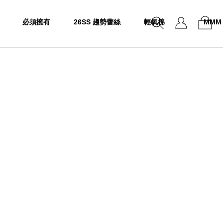
必須擁有
26SS 趨勢蕾絲
輕氧棉
MMM