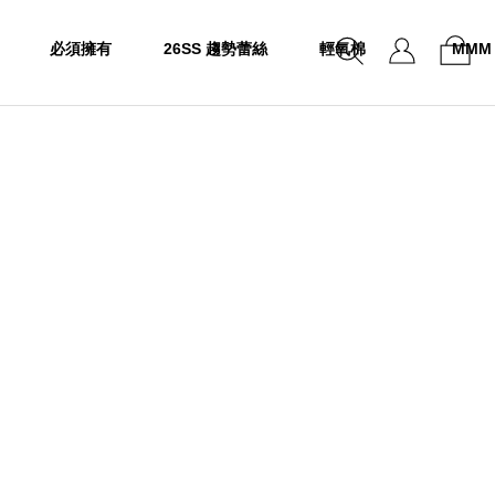
必須擁有
26SS 趨勢蕾絲
輕氧棉
MMM