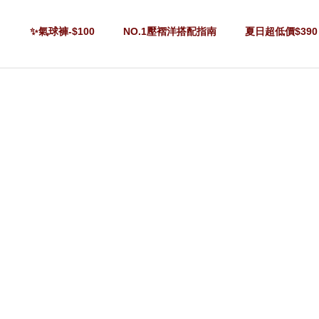
✨氣球褲-$100
NO.1壓褶洋搭配指南
夏日超低價$390