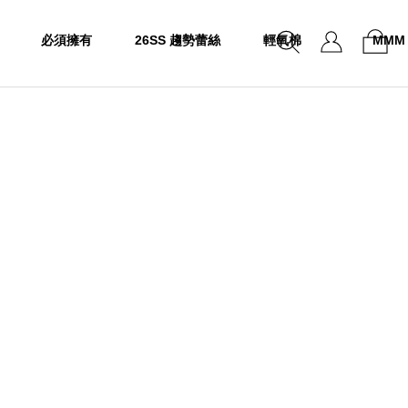
必須擁有
26SS 趨勢蕾絲
輕氧棉
MMM