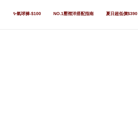
✨氣球褲-$100
NO.1壓褶洋搭配指南
夏日超低價$390