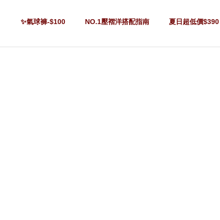
✨氣球褲-$100
NO.1壓褶洋搭配指南
夏日超低價$390