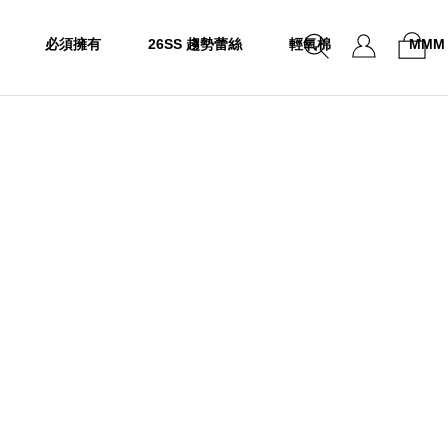
必須擁有
26SS 趨勢蕾絲
輕氧棉
MMM