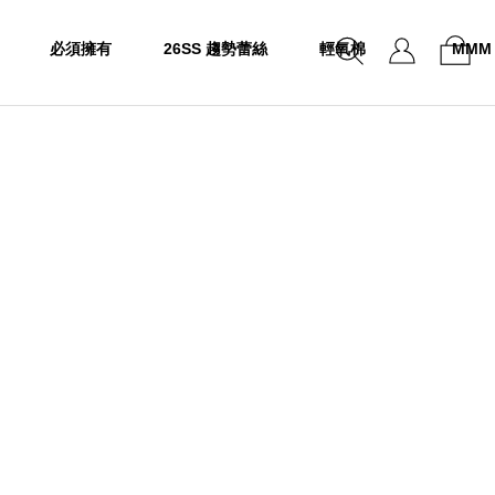
必須擁有
26SS 趨勢蕾絲
輕氧棉
MMM