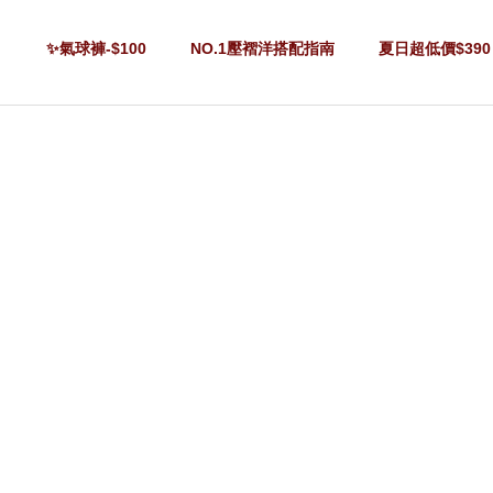
✨氣球褲-$100
NO.1壓褶洋搭配指南
夏日超低價$390